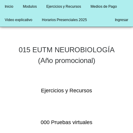
Inicio
Modulos
Ejercicios y Recursos
Medios de Pago
Video explicativo
Horarios Presenciales 2025
Ingresar
015 EUTM NEUROBIOLOGÍA
(Año promocional)
Ejercicios y Recursos
000 Pruebas virtuales