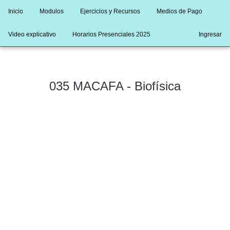
Inicio
Modulos
Ejercicios y Recursos
Medios de Pago
Video explicativo
Horarios Presenciales 2025
Ingresar
035 MACAFA - Biofísica