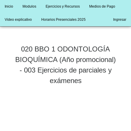
Inicio
Modulos
Ejercicios y Recursos
Medios de Pago
Video explicativo
Horarios Presenciales 2025
Ingresar
020 BBO 1 ODONTOLOGÍA
BIOQUÍMICA (Año promocional)
- 003 Ejercicios de parciales y
exámenes